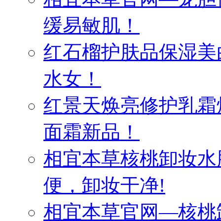
缓易敏肌！
红石榴护肤品保湿美
水女！
红景天焕亮修护乳霜
面霜新品！
相宜本草核桃卸妆水
便，卸妆干净!
相宜本草官网—核桃