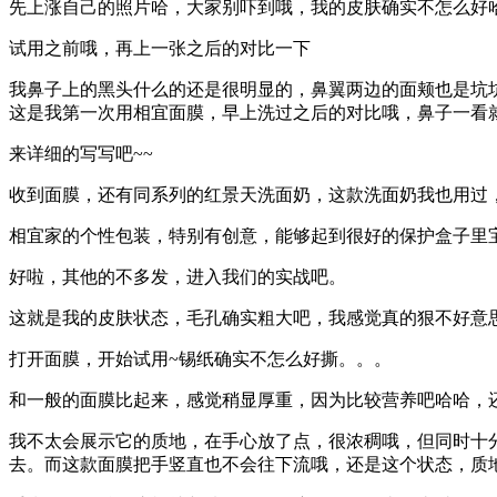
先上涨自己的照片哈，大家别吓到哦，我的皮肤确实不怎么好
试用之前哦，再上一张之后的对比一下
我鼻子上的黑头什么的还是很明显的，鼻翼两边的面颊也是坑坑洼洼
这是我第一次用相宜面膜，早上洗过之后的对比哦，鼻子一看就
来详细的写写吧~~
收到面膜，还有同系列的红景天洗面奶，这款洗面奶我也用过，还
相宜家的个性包装，特别有创意，能够起到很好的保护盒子里
好啦，其他的不多发，进入我们的实战吧。
这就是我的皮肤状态，毛孔确实粗大吧，我感觉真的狠不好意
打开面膜，开始试用~锡纸确实不怎么好撕。。。
和一般的面膜比起来，感觉稍显厚重，因为比较营养吧哈哈，
我不太会展示它的质地，在手心放了点，很浓稠哦，但同时十
去。而这款面膜把手竖直也不会往下流哦，还是这个状态，质