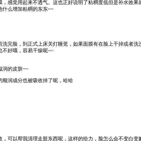
膜，感觉用起来不透气。这也正好说明了粘稠度低但是补水效果
什么增加粘稠的东东~~
前洗完脸，到正式上床关灯睡觉，如果面膜有在脸上干掉或者洗
不好哦，容易干燥呢~~
润的皮肤~~
的顺润成分也被吸收掉了呢，哈哈
效，可以帮我清理走脏东西呢，这样的给力，脸怎么会不变白变