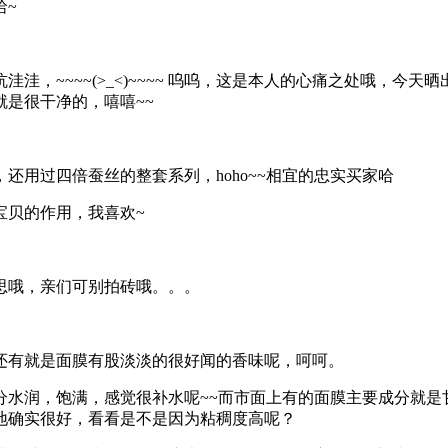
哈~
，~~~~(>_<)~~~~ 呜呜，这是本人的心痛之处哦，今天
是很干净的，嘻嘻~~
用过四倍蚕丝的整套系列，hoho~~相宜的忠实买家哈
宝贝的作用，我喜欢~
思哦，亲们可别拍砖哦。。。
还有就是面膜有股淡淡的很好闻的香味呢，呵呵。
分水润，饱满，感觉很补水呢~~而市面上有的面膜主要成分就是
地确实很好，看看是不是因为粘稠度高呢？