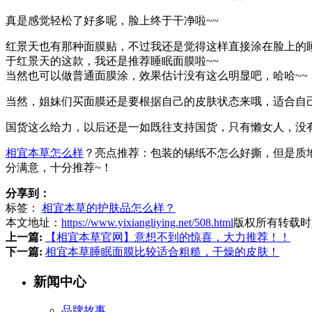
真是感觉轻松了好多呢，脸上终于干净啦~~
红景天也有那种面膜贴，不过我还是觉得这样直接涂在脸上的
于红景天的这款，我还是推荐睡眠面膜啦~~
当然也可以做普通面膜涂，效果估计没有这么明显吧，哈哈~~
当然，姐妹们买面膜还是要根据自己的皮肤状态来哦，适合自己
国货这么给力，以后还是一如既往支持国货，只有懒女人，没有
相宜本草怎么样
？亮点推荐：包装的锡纸不怎么好撕，但是质
分满意，十分推荐~！
分享到：
标签：
相宜本草的护肤品怎么样？
本文地址：
https://www.yixiangliying.net/508.html
版权所有转载时
上一篇:
【相宜本草官网】意想不到的惊喜，大力推荐！！
下一篇:
相宜本草睡眠面膜比较适合粗糙，干燥的皮肤！
新闻中心
品牌故事