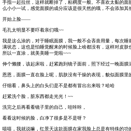
手指一起拉丝，这样就断掉了，粘稠度一般。不喜欢太黏的面
么小小一试，感觉面膜的成分应该是很天然的哦，不会添加其他
开始上脸——
毛孔太明显不要吓着亲们哦~~
我是这么涂的，对于睡眠面膜，我一般不会吝啬用量，每次睡
满状态，这也是怕睡觉醒来的时候脸上啥都没有，这样对皮肤也
所以一直涂，就美美睡一觉啦~~~
伸个懒腰，该起床啦，赶紧跑到镜子面前，照下经过一晚面膜滋
恩恩，面膜一直在脸上呢，肌肤没有干燥的表现，貌似面膜里
仔细看，鼻头上的白头们是不是都有冒出出来啦？哈哈
赶紧洗个脸，脏东西都走光光！~~
洗完之后再看看镜子里的自己，哇咔咔，
看看这时候的脸，白净了很多是不是呀？
嘻嘻，我就说嘛，红景天这款面膜在家我脸上总是有特殊的功