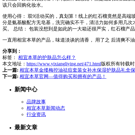
该只会回购化妆水。
使用心得： 双9活动买的，真划算！线上的红石榴竟然是高
分是氨基酸配方无皂基，洗完确实不干，清洁力如何多用几次
买。 总结： 包装没想到是如此的一大箱还很严实，红石榴产
一直用相宜本草的产品，味道淡谈的清香， 用了之 后清爽不
分享到：
标签：
相宜本草的护肤品怎么样？
本文地址：
https://www.yixiangliying.net/471.html
版权所有转载时
上一篇:
相宜本草金缕梅控油祛痘套装女补水保湿护肤品礼盒
下一篇:
相宜本草官网—值得购买和拥有的产品！
新闻中心
品牌故事
相宜本草新闻动态
行业资讯
最新文章