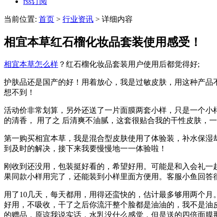
rss订阅
当前位置:
首页
>
行业资讯
> 详细内容
相宜本草红石榴化妆品套装使用感受！
相宜本草怎么样
？红石榴化妆品套装用户使用后都觉得好;
护肤品还是国产的好！用着放心，我是过敏皮肤，用这种产品
想不到！
活动价非常划算，另外还送了一片面膜两套小样，只是一个小
的清香， 用了之 后清爽不油腻，这套很贴合我的干性皮肤，一
第一购买相宜本草，我是混合型皮肤使用了体验装，补水保湿
到及时的解决，接下来我要慢慢地一一体验啦！
刚收到还没用，包装挺好看的，希望好用。可能是和入会礼一
果同款小样用完了，还能装到小样里面方便用。客服小鱼回答
用了10几天，每天都用，用得还蛮快的，估计最多够用两个
好用，不吸收，干了之后你流汗整个脸都是油油的，我不是油
的赠品，原谅我说实话，水乳没什么感觉，但是送的四倍面膜