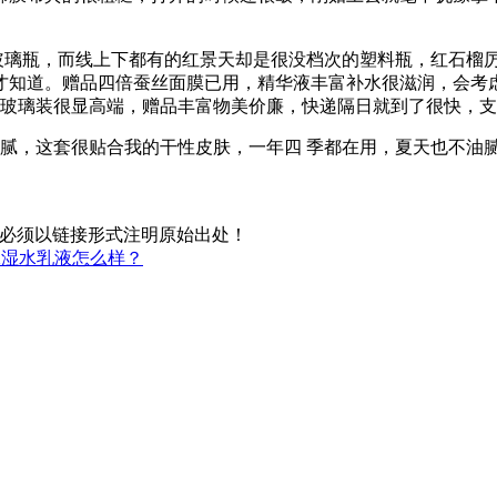
端玻璃瓶，而线上下都有的红景天却是很没档次的塑料瓶，红石榴
才知道。赠品四倍蚕丝面膜已用，精华液丰富补水很滋润，会考
品玻璃装很显高端，赠品丰富物美价廉，快递隔日就到了很快，
油腻，这套很贴合我的干性皮肤，一年四 季都在用，夏天也不油腻
必须以链接形式注明原始出处！
保湿水乳液怎么样？