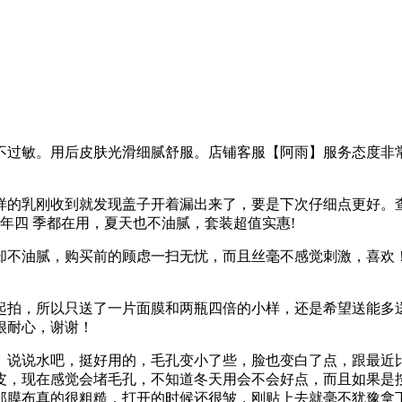
不过敏。用后皮肤光滑细腻舒服。店铺客服【阿雨】服务态度非
样的乳刚收到就发现盖子开着漏出来了，要是下次仔细点更好。
年四 季都在用，夏天也不油腻，套装超值实惠!
却不油腻，购买前的顾虑一扫无忧，而且丝毫不感觉刺激，喜欢
起拍，所以只送了一片面膜和两瓶四倍的小样，还是希望送能多
很耐心，谢谢！
月。说说水吧，挺好用的，毛孔变小了些，脸也变白了点，跟最近
皮，现在感觉会堵毛孔，不知道冬天用会不会好点，而且如果是
那膜布真的很粗糙，打开的时候还很皱，刚贴上去就毫不犹豫拿