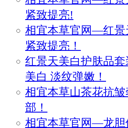
紧致提亮!
相宜本草官网—红景
紧致提亮！
红景天美白护肤品套
美白 淡纹弹嫩！
相宜本草山茶花抗皱
部！
相宜本草官网—龙胆