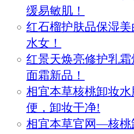
缓易敏肌！
红石榴护肤品保湿美
水女！
红景天焕亮修护乳霜
面霜新品！
相宜本草核桃卸妆水
便，卸妆干净!
相宜本草官网—核桃