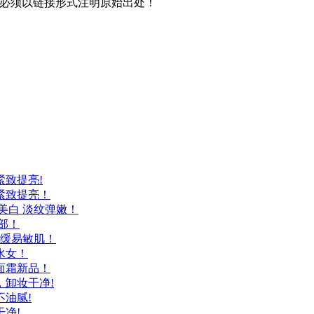
必须以链接形式注明原始出处！
致提亮!
紧致提亮！
美白 淡纹弹嫩！
部！
舒缓易敏肌！
水女！
面霜新品！
卸妆干净!
油腻!
净!