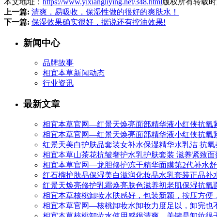
本文地址：
https://www.yixiangliying.net/348.html
版权所有转载时
上一篇:
清爽，易吸收，保湿性做的很好的爽肤水！
下一篇:
保湿效果确实很好，据说还有控油效果!
新闻中心
品牌故事
相宜本草新闻动态
行业资讯
最新文章
相宜本草官网—红景天焕亮面部精华液小红侠抗氧紧
相宜本草官网—红景天焕亮面部精华液小红侠抗氧
红景天美白护肤品套装女补水保湿精华水乳洁 抗氧
相宜本草山茶花抗皱奢护水乳护肤套装 滋养紧致面
相宜本草官网—龙胆修护冻干精华面膜第2代补水
红石榴护肤品保湿美白滋润化妆品水乳套装正品补
红景天焕亮修护乳霜焕亮肤色滋养初老肌保湿抗氧
相宜本草核桃卸妆水肤感好，包装新颖，按压方便，
相宜本草官网—核桃卸妆水卸妆力度足以，卸完也不
相宜本草核桃卸妆水使用感很清爽，关键是卸妆很干