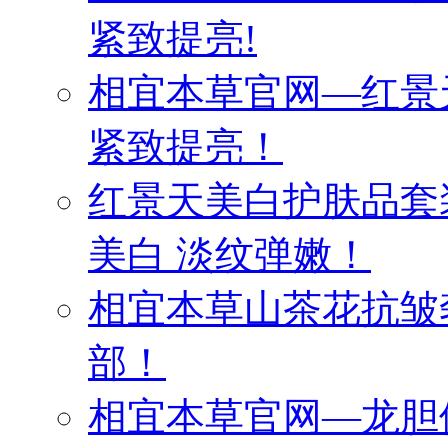
紧致提亮!
相宜本草官网—红景
紧致提亮！
红景天美白护肤品套
美白 淡纹弹嫩！
相宜本草山茶花抗皱
部！
相宜本草官网—龙胆