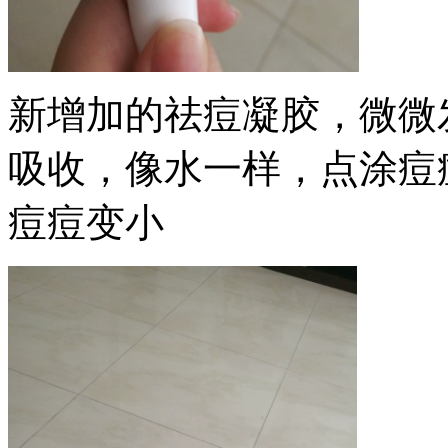
新增加的祛痘凝胶，微微
吸收，像水一样，点涂痘
痘痘变小