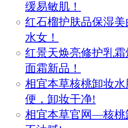
缓易敏肌！
红石榴护肤品保湿美
水女！
红景天焕亮修护乳霜
面霜新品！
相宜本草核桃卸妆水
便，卸妆干净!
相宜本草官网—核桃