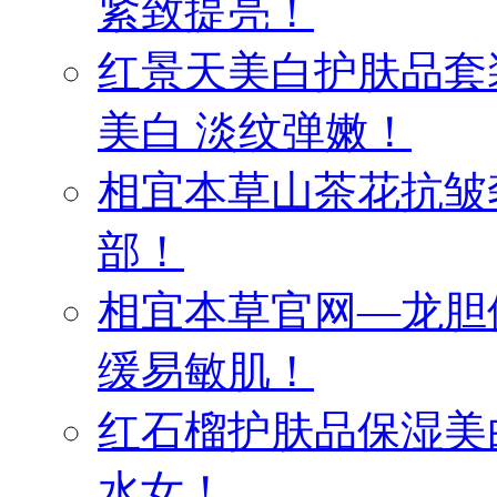
紧致提亮！
红景天美白护肤品套
美白 淡纹弹嫩！
相宜本草山茶花抗皱
部！
相宜本草官网—龙胆
缓易敏肌！
红石榴护肤品保湿美
水女！